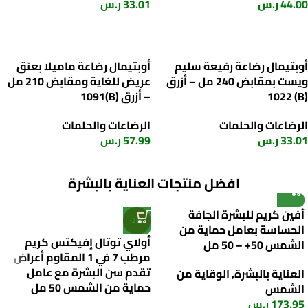
44.00
ر.س
33.01
ر.س
إضافة إلى السلة
إضافة إلى السلة
أوبتيمال رضاعة رفيعة سليم
أوبتيمال رضاعة ماميلا بعنق
ويست بمقابض 240 مل – أزرق
عريض للغاية ومقابض 210 مل
(B) 1022
– أزرق (B)1091
الرضاعات والحلمات
الرضاعات والحلمات
33.01
ر.س
57.99
ر.س
إضافة إلى السلة
إضافة إلى السلة
افضل منتجات العناية بالبشرة
أفين كريم للبشرة الجافة
-25%
الحساسة بعامل حماية من
أولاي توتال إفيكتس كريم
الشمس 50+ – 50 مل
مرطب 7 في 1 المقاوم أعراض
تقدم سن البشرة مع عامل
العناية بالبشرة
,
الوقاية من
حماية من الشمس 50 مل
الشمس
173.95
ر.س