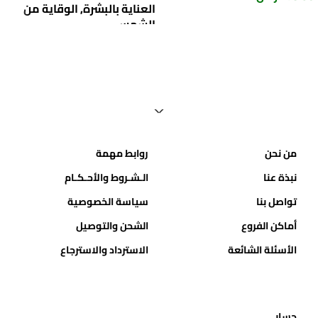
العناية بالبشرة
,
الوقاية من
الشمس
54.34
ر.س
72.45
ر.س
من نحن
روابط مهمة
نبذة عنا
الـشـروط والأحـكـام
تواصل بنا
سياسة الخصوصية
أماكن الفروع
الشحن والتوصيل
الأسئلة الشائعة
الاسترداد والاسترجاع
حسابي