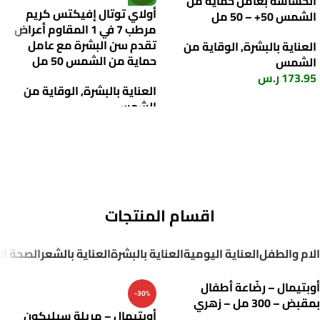
الحساسة بعامل حماية من
أولاي توتال إفيكتس كريم
الشمس 50+ – 50 مل
مرطب 7 في 1 المقاوم أعراض
تقدم سن البشرة مع عامل
العناية بالبشرة
,
الوقاية من
حماية من الشمس 50 مل
الشمس
173.95
ر.س
العناية بالبشرة
,
الوقاية من
الشمس
54.34
ر.س
72.45
ر.س
اقسام المنتجات
الام والطفل
العناية اليومية
العناية بالبشرة
العناية بالشعر
الصحة ال
أوبتيمال – رضّاعة أطفال
-30%
بمقبض – 300 مل – زهري
أوبتيمال – مريلة سيليكون